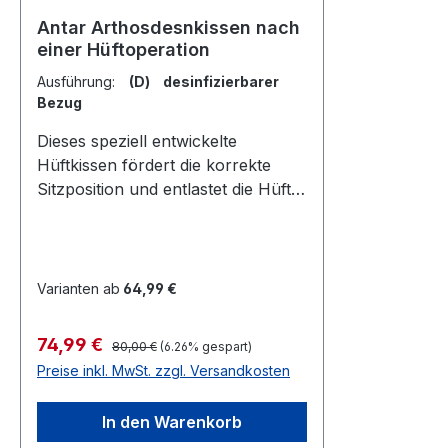
Antar Arthosdesnkissen nach
einer Hüftoperation
Ausführung:
(D) desinfizierbarer
Bezug
Dieses speziell entwickelte
Hüftkissen fördert die korrekte
Sitzposition und entlastet die Hüfte,
was den Heilungsprozess
beschleunigt und Schmerzen
reduziert. Mit seinen Maßen von
40 cm x 40 cm x 8 cm und einem
Varianten ab
64,99 €
zusätzlichen Keil sorgt das
Arthrodesen-Kissen nach Hüft
Regulärer Preis:
Verkaufspreis:
74,99 €
80,00 €
(6.26% gespart)
Operation für maximalen Komfort
Preise inkl. MwSt. zzgl. Versandkosten
und eine ideale Druckverteilung.
Durch seine geneigte Form und
In den Warenkorb
den integrierten Keil (24,4 cm x 4,8