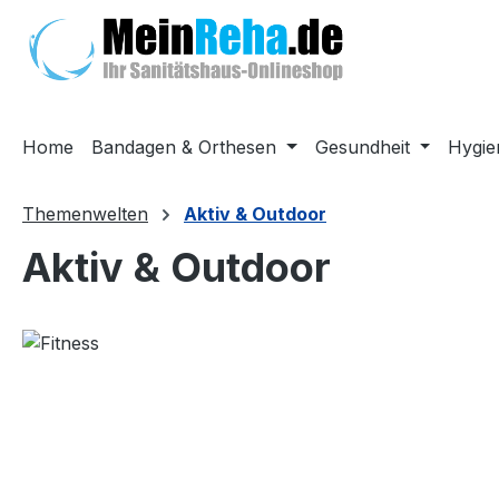
m Hauptinhalt springen
Zur Suche springen
Zur Hauptnavigation springen
Home
Bandagen & Orthesen
Gesundheit
Hygie
Themenwelten
Aktiv & Outdoor
Aktiv & Outdoor