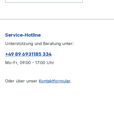
cm x 19,5 cm) sorgt es für die
richtige Sitzhaltung und unterstützt
somit eine schnellere Heilung nach
einem Eingriff. Der Bezug des
Arthrodesen-Kissens besteht aus
strapazierfähigem Polyester mit
Service-Hotline
einer Polyurethan-Beschichtung,
Unterstützung und Beratung unter:
die eine einfache Desinfektion
ermöglicht und ist dadurch
+49 89 6931185 334
langlebig und pflegeleicht. Komfort
und Stabilität: Gefüllt mit
Mo-Fr, 09:00 - 17:00 Uhr
Polyurethanschaum, bietet das
Sitzkissen nach Hüft Operation
eine hohe Stabilität bei
Oder über unser
Kontaktformular
.
gleichzeitiger Flexibilität. Die
Schaumdichte von 36-40 kg/m³
sorgt für eine perfekte Balance
zwischen Haltbarkeit und Komfort.
Es unterstützt den