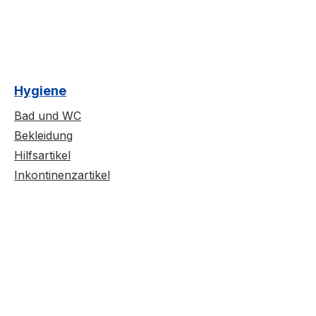
Genesungsprozess und bietet
langfristigen Komfort für Personen
mit Hüftproblemen. Dank seiner
geringen Größe und des leichten
Gewichts ist das Kissen einfach zu
Hygiene
transportieren und überall
einsetzbar. Dieses Keilkissen nach
Bad und WC
Hüft-OP ist das ideale Hilfsmittel
Bekleidung
zur postoperativen Rehabilitation.
Hilfsartikel
Inkontinenzartikel