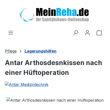
Zum Hauptinhalt springen
Ware
Pflege
Lagerungshilfen
Antar Arthosdesnkissen nach
einer Hüftoperation
Bildergalerie überspringen