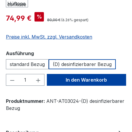
%
74,99 €
80,00 €
(6.26% gespart)
Preise inkl. MwSt. zzgl. Versandkosten
auswählen
Ausführung
standard Bezug
(D) desinfizierbarer Bezug
Produkt Anzahl: Gib den gewünschten We
In den Warenkorb
Produktnummer:
ANT-AT03024-(D) desinfizierbarer
Bezug