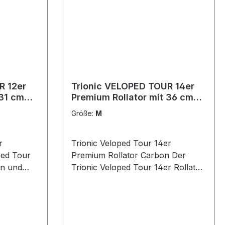
R 12er
Trionic VELOPED TOUR 14er
 31 cm
Premium Rollator mit 36 cm
Rädern New Edition
Größe:
M
r
Trionic Veloped Tour 14er
ped Tour
Premium Rollator Carbon Der
en und
Trionic Veloped Tour 14er Rollator
ür die
mit Luftreifen und großen Rädern
Sie
ist ideal für die Nutzung im Alltag,
pazieren
wenn Sie einkaufen, in den Park
e
spazieren oder Freunde und