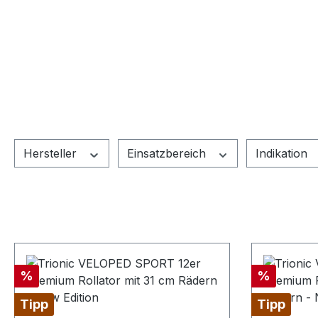
Hersteller
Einsatzbereich
Indikation
Rabatt
Rabatt
%
%
Tipp
Tipp