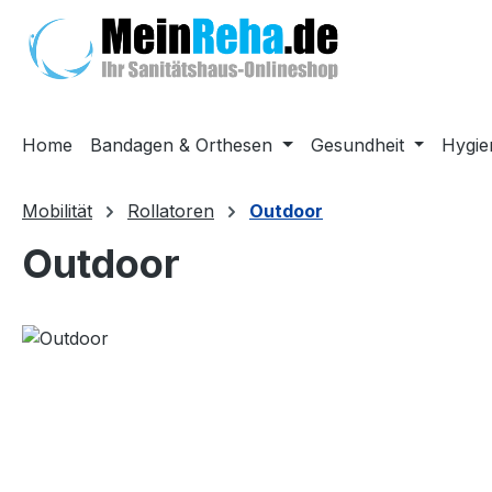
m Hauptinhalt springen
Zur Suche springen
Zur Hauptnavigation springen
Home
Bandagen & Orthesen
Gesundheit
Hygie
Mobilität
Rollatoren
Outdoor
Outdoor