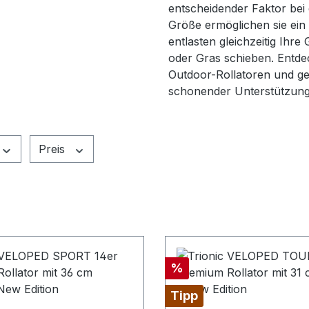
entscheidender Faktor bei 
Größe ermöglichen sie ei
entlasten gleichzeitig Ihr
oder Gras schieben. Entde
Outdoor-Rollatoren und geni
schonender Unterstützung 
Preis
Rabatt
%
Tipp