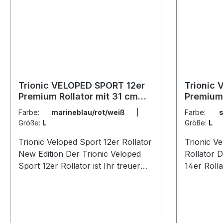
Trionic VELOPED SPORT 12er
Trionic
Premium Rollator mit 31 cm
Premium 
Rädern - New Edition
Rädern -
Farbe:
marineblau/rot/weiß
|
Farbe:
Größe:
L
Größe:
L
Trionic Veloped Sport 12er Rollator
Trionic V
New Edition Der Trionic Veloped
Rollator Der Trionic Veloped Sport
Sport 12er Rollator ist Ihr treuer
14er Rolla
Begleiter, wenn Sie sich der häufig
begleiten
unterschätzen körperlichen
und Wand
Betätigung des Wanderns widmen.
Geländen
Wandern ist ideal, um wieder in
möchten. 