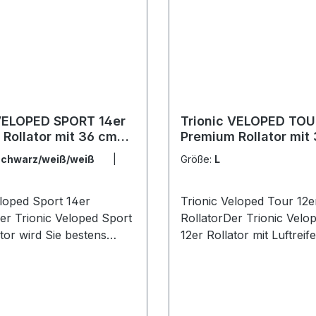
 VELOPED SPORT 14er
Trionic VELOPED TOU
Rollator mit 36 cm
Premium Rollator mit
 New Edition
Rädern - New Edition
schwarz/weiß/weiß
|
Größe:
L
eloped Sport 14er
Trionic Veloped Tour 12e
RollatorDer Trionic Velo
tor wird Sie bestens
12er Rollator mit Luftreif
, wenn Sie Spaziergänge
großen Rädern ist ideal f
erungen auf schweren
Nutzung im Alltag, wenn 
 unternehmen
einkaufen, in den Park s
Durch die Größe der
oder Freunde und Famili