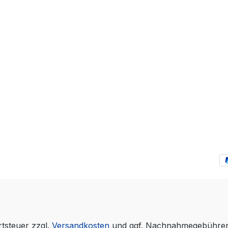
rtsteuer zzgl.
Versandkosten
und ggf. Nachnahmegebühren,