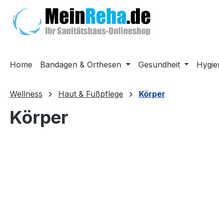
m Hauptinhalt springen
Zur Suche springen
Zur Hauptnavigation springen
Home
Bandagen & Orthesen
Gesundheit
Hygie
Wellness
Haut & Fußpflege
Körper
Körper