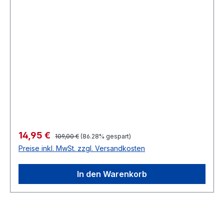
Regulärer Preis:
Verkaufspreis:
14,95 €
109,00 €
(86.28% gespart)
Preise inkl. MwSt. zzgl. Versandkosten
In den Warenkorb