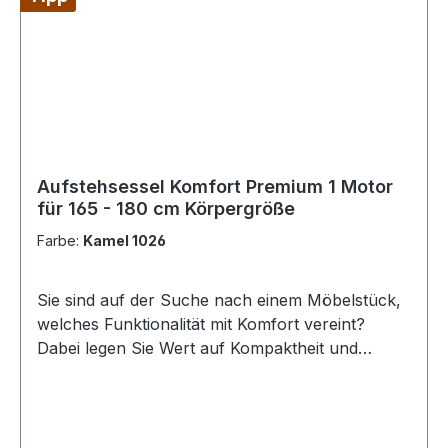
Jahre Technische Daten: Funktion: 1 Motorig
Abstand zur Wand: 43 cm Gesamtbreite: 77 cm
Gesamthöhe: 99 cm Sitzbreite: 48 cm
Sitztiefe: 47 cm Sitzhöhe 45 cm
Rückenlehnenhöhe: 57 cm Max. Neigung der
Rückenlehne: 145° Empfohlene Körpergröße: bis
155 cm Belastbarkeit: 135 kg
Aufstehsessel Komfort Premium 1 Motor
für 165 - 180 cm Körpergröße
Farbe:
Kamel 1026
Sie sind auf der Suche nach einem Möbelstück,
welches Funktionalität mit Komfort vereint?
Dabei legen Sie Wert auf Kompaktheit und
Flexibilität? All diese Eigenschaften sind in dem
Kompaktmodell „Komfort Premium“ vereint. Mit
einer Breite von nur 80 cm passt der 1-motorige
Aufstehsessel auch in kleinere Räume.