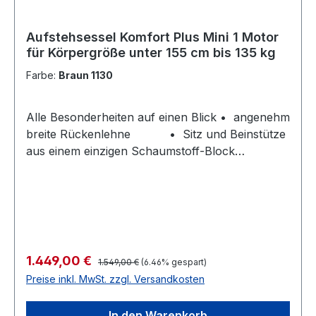
Rückenlehnenhöhe: 72 cm Max. Neigung der
Rückenlehne: 174° Empfohlene Körpergröße:
1550 cm bis 170 cm Belastbarkeit: 160 kg
Aufstehsessel Komfort Plus Mini 1 Motor
für Körpergröße unter 155 cm bis 135 kg
Farbe:
Braun 1130
Alle Besonderheiten auf einen Blick • angenehm
breite Rückenlehne • Sitz und Beinstütze
aus einem einzigen Schaumstoff-Block
• Geringe Breite von nur 77 cm • Schutzhülle
für Arm- und Kopflehne zur Unterstützung der
Langlebigkeit • Hochwertiger und robuster
Qualitex-Bezug • Verschiedene Varianten und
Farben lieferbar Unterschied zwischen 1- und 2-
motorigen Sesseln Bei 2-motorigen
Regulärer Preis:
Verkaufspreis:
1.449,00 €
1.549,00 €
(6.46% gespart)
Seniorensesseln sind Fußstütze und
Preise inkl. MwSt. zzgl. Versandkosten
Rückenlehne getrennt voneinander verstellbar.
So ist es z.B. auch in der Sitzposition möglich die
In den Warenkorb