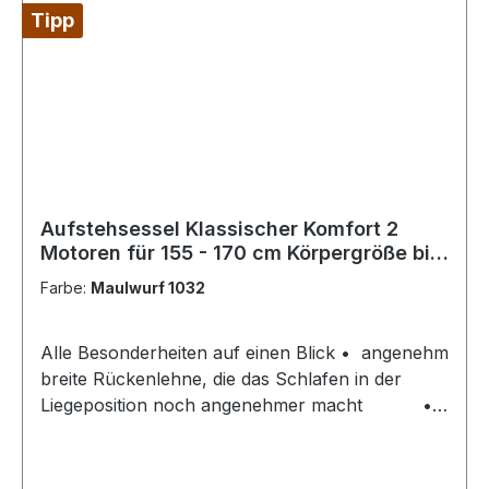
Tipp
Aufstehsessel Klassischer Komfort 2
Motoren für 155 - 170 cm Körpergröße bis
160 kg
Farbe:
Maulwurf 1032
Alle Besonderheiten auf einen Blick • angenehm
breite Rückenlehne, die das Schlafen in der
Liegeposition noch angenehmer macht •
Sitz und Beinstütze aus einem einzigen
Schaumstoff-Block • Geringe Breite von nur 81
cm • Schutzhülle für Arm- und Kopflehne zur