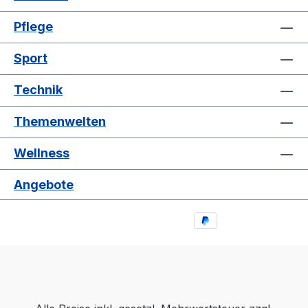
und Beinstütze aus einem einzigen Schaumstoff-
Block • Geringe Breite von nur 80 cm
Pflege
• Schutzhülle für Arm- und
Kopflehne zur Unterstützung der Langlebigkeit
Sport
• Hochwertiger und robuster
Qualitex-Bezug • Verschiedene
Technik
Varianten und Farben lieferbar Unterschied
zwischen 1- und 2-motorigen Sesseln Bei 2-
Themenwelten
motorigen Seniorensesseln sind Fußstütze und
Rückenlehne getrennt voneinander verstellbar.
Wellness
So ist es z.B. auch in der Sitzposition möglich die
Fußstütze hochzufahren. Bei 1-motorigen
Angebote
Modellen klappt sich die Fußstütze kurz vor
Einsetzen der Liegeposition aus. Garantie
GOLD/SILVER Fester Metallrahmen 10 Jahre / 2
Jahre Motoren 5 Jahre / 2 Jahre Holzrahmen
und Scherenmechanismus 3 Jahre / 2 Jahre
Transformator und Fernsteuerung 2 Jahre / 2
Jahre Technische Daten: Funktion: 1 Motorig