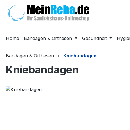
m Hauptinhalt springen
Zur Suche springen
Zur Hauptnavigation springen
Home
Bandagen & Orthesen
Gesundheit
Hygie
Bandagen & Orthesen
Kniebandagen
Kniebandagen