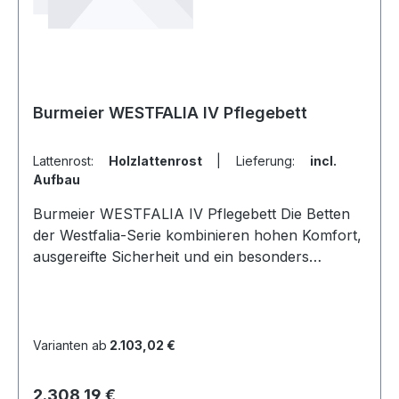
Handschalter mit selektiver Sperrfunktion
Liegefläche mit Federholzleisten oder Metall
wählbar Pflegebett in Komponenten einfach
zerlegbar manuelle Notabsenkung der
Rückenlehne 24-Volt-Antriebssystem mit
externem Trafo
Burmeier WESTFALIA IV Pflegebett
Lattenrost:
Holzlattenrost
|
Lieferung:
incl.
Aufbau
Burmeier WESTFALIA IV Pflegebett Die Betten
der Westfalia-Serie kombinieren hohen Komfort,
ausgereifte Sicherheit und ein besonders
wohnliches Aussehen. Die Höhenverstellung
aller Modelle erfolgt mithilfe eines stabilen,
optisch schlanken und eleganten
Scherengestells. Die Holme der serienmäßigen
Varianten ab
2.103,02 €
durchgehenden Seitensicherung ruhen im
abgesenkten Zustand direkt aufeinander, sodass
Regulärer Preis:
2.308,19 €