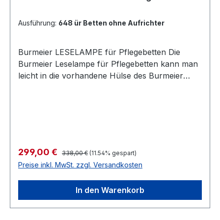
cm, für Matratzen bis 19 cm Höhe •
Innovative/wohnliche Optik • 24-Volt-
Ausführung:
648 ür Betten ohne Aufrichter
Antriebssystem
Burmeier LESELAMPE für Pflegebetten Die
Burmeier Leselampe für Pflegebetten kann man
leicht in die vorhandene Hülse des Burmeier
Bettes stecken, wenn Sie keinen Aufrichter
haben. Ist ein Bettgalgen vorhanden wird die
Lampe durch eine Klaue daran geklemmt.
Vorteilhaft ist außerdem, dass die Lampe mit der
Klemmvorrichtung an allen herkömmlichen
Aufrichtern montiert werden kann.
Regulärer Preis:
Verkaufspreis:
299,00 €
338,00 €
(11.54% gespart)
Preise inkl. MwSt. zzgl. Versandkosten
In den Warenkorb