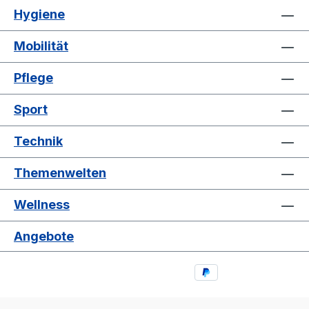
Seitenteile etwas eingeklemmt,
Hygiene
um jedes Rutschen zu vermeiden. Eigenschaften
Burmeier Lippe IV Pflegebett Elektrisch
Mobilität
verstellbarer Einlegerahmen Viergeteilte
Liegefläche Rücken- und Oberschenkellehne
Pflege
und Liegehöhe elektromotorisch verstellbar 24-
Volt Antriebssystem serienmäßig Sichere
Sport
Arbeitslast bis ca. 200 kg Höhenverstellung von
29 cm bis 74 cm Einfache Montage durch eine
Technik
Person Technische Daten Burmeier LIPPE IV
Einlegerahmen Gewicht: 66 kg sichere
Themenwelten
Arbeitslast: 200 kg Höhenverstellung: 29 bis 74
cm Abmessungen Untergestell: 69 x 113 cm
Wellness
Burmeier Aufrichter Der Burmeier Aufrichter ist
das perfekte Zubehör für Ihr
Angebote
Schlafzimmer, damit Sie sich im Bett ohne
fremde Hilfe aufrichten können. Ihre
Selbstständigkeit wird unterstützt, der Aufrichter
entlastet somit Angehörige oder Pflegekräfte.