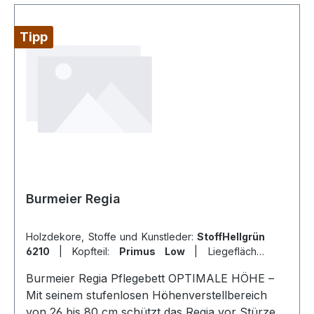
Tipp
Burmeier Regia
Holzdekore, Stoffe und Kunstleder:
StoffHellgrün
6210
|
Kopfteil:
Primus Low
|
Liegefläche:
100x200
|
Seitenelemente:
Sich. beidst geteilt
Burmeier Regia Pflegebett OPTIMALE HÖHE –
(TSG)
|
Zubehör Sonderaust.:
Bettverl. 218
Mit seinem stufenlosen Höhenverstellbereich
von 26 bis 80 cm schützt das Regia vor Stürzen,