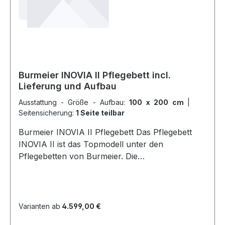
Burmeier INOVIA II Pflegebett incl.
Lieferung und Aufbau
Ausstattung - Größe - Aufbau:
100 x 200 cm
|
Seitensicherung:
1 Seite teilbar
Burmeier INOVIA II Pflegebett Das Pflegebett
INOVIA II ist das Topmodell unter den
Pflegebetten von Burmeier. Die
Höhenverstellbarkeit von 22 bis 77 cm und die
tiefe Absenkbarkeit sorgen für höchste
Sicherheit für den Patienten und machen den
Einsatz von Haltegurten oder Seitengittern auch
Varianten ab
4.599,00 €
bei stark sturzgefährdeten Patienten quasi