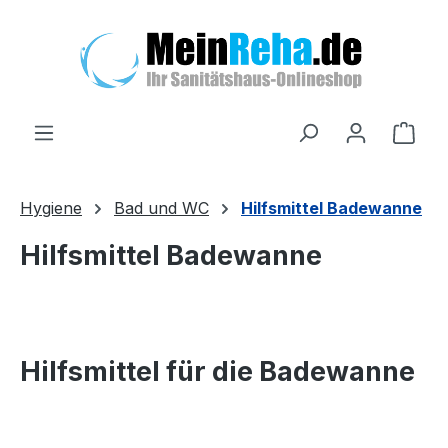
Zum Hauptinhalt springen
Ware
Hygiene
Bad und WC
Hilfsmittel Badewanne
Hilfsmittel Badewanne
Hilfsmittel für die Badewanne