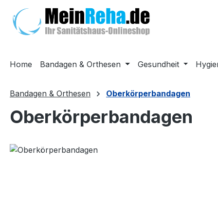
m Hauptinhalt springen
Zur Suche springen
Zur Hauptnavigation springen
Home
Bandagen & Orthesen
Gesundheit
Hygie
Bandagen & Orthesen
Oberkörperbandagen
Oberkörperbandagen