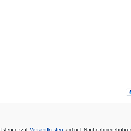
rtsteuer zzgl.
Versandkosten
und ggf. Nachnahmegebühren,