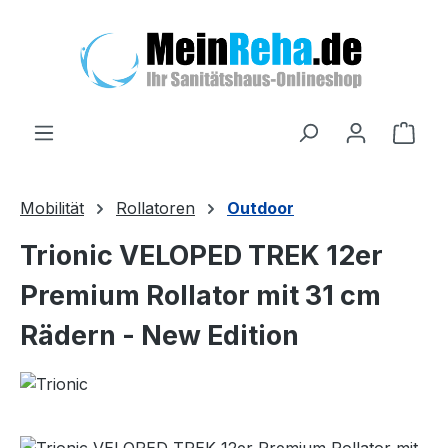
Zum Hauptinhalt springen
Ware
Mobilität
Rollatoren
Outdoor
Trionic VELOPED TREK 12er
Premium Rollator mit 31 cm
Rädern - New Edition
Bildergalerie überspringen