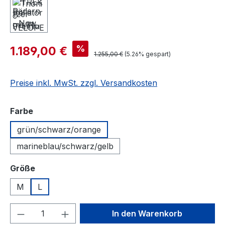
%
1.189,00 €
1.255,00 €
(5.26% gespart)
Preise inkl. MwSt. zzgl. Versandkosten
auswählen
Farbe
grün/schwarz/orange
marineblau/schwarz/gelb
auswählen
Größe
M
L
Produkt Anzahl: Gib den gewünschten We
In den Warenkorb