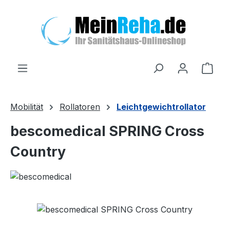
Zum Hauptinhalt springen
Ware
Mobilität
Rollatoren
Leichtgewichtrollator
bescomedical SPRING Cross
Country
Bildergalerie überspringen