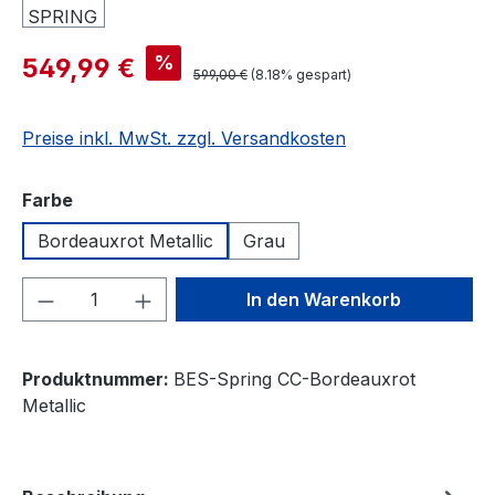
%
549,99 €
599,00 €
(8.18% gespart)
Preise inkl. MwSt. zzgl. Versandkosten
auswählen
Farbe
Bordeauxrot Metallic
Grau
Produkt Anzahl: Gib den gewünschten We
In den Warenkorb
Produktnummer:
BES-Spring CC-Bordeauxrot
Metallic