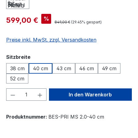
%
599,00 €
849,00 €
(29.45% gespart)
Preise inkl. MwSt. zzgl. Versandkosten
auswählen
Sitzbreite
38 cm
40 cm
43 cm
46 cm
49 cm
52 cm
Produkt Anzahl: Gib den gewünschten We
In den Warenkorb
Produktnummer:
BES-PRI MS 2.0-40 cm