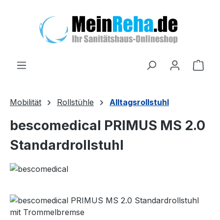
Zum Hauptinhalt springen
Ware
Mobilität
Rollstühle
Alltagsrollstuhl
bescomedical PRIMUS MS 2.0
Standardrollstuhl
Bildergalerie überspringen