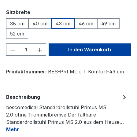
auswählen
Sitzbreite
38 cm
40 cm
43 cm
46 cm
49 cm
52 cm
Produkt Anzahl: Gib den gewünschten We
In den Warenkorb
Produktnummer:
BES-PRI ML o T Komfort-43 cm
Beschreibung
bescomedical Standardrollstuhl Primus MS
2.0 ohne Trommelbremse Der faltbare
Standardrollstuhl Primus MS 2.0 aus dem Hause…
Mehr