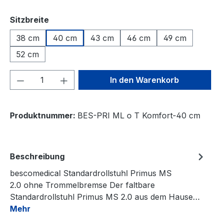
auswählen
Sitzbreite
38 cm
40 cm
43 cm
46 cm
49 cm
52 cm
Produkt Anzahl: Gib den gewünschten We
In den Warenkorb
Produktnummer:
BES-PRI ML o T Komfort-40 cm
Beschreibung
bescomedical Standardrollstuhl Primus MS
2.0 ohne Trommelbremse Der faltbare
Standardrollstuhl Primus MS 2.0 aus dem Hause…
Mehr