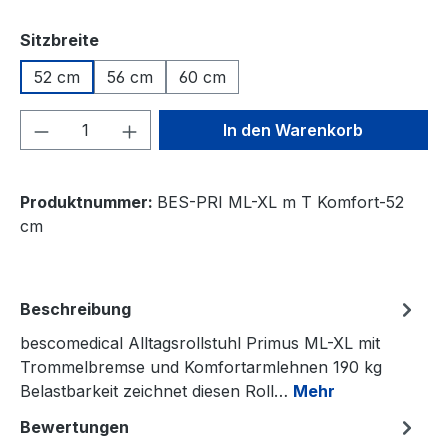
auswählen
Sitzbreite
52 cm
56 cm
60 cm
Produkt Anzahl: Gib den gewünschten We
In den Warenkorb
Produktnummer:
BES-PRI ML-XL m T Komfort-52
cm
Beschreibung
bescomedical Alltagsrollstuhl Primus ML-XL mit
Trommelbremse und Komfortarmlehnen 190 kg
Belastbarkeit zeichnet diesen Roll…
Mehr
Bewertungen