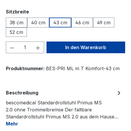
auswählen
Sitzbreite
38 cm
40 cm
43 cm
46 cm
49 cm
52 cm
Produkt Anzahl: Gib den gewünschten We
In den Warenkorb
Produktnummer:
BES-PRI ML m T Komfort-43 cm
Beschreibung
bescomedical Standardrollstuhl Primus MS
2.0 ohne Trommelbremse Der faltbare
Standardrollstuhl Primus MS 2.0 aus dem Hause…
Mehr