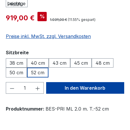
%
919,00 €
1.039,00 €
(11.55% gespart)
Preise inkl. MwSt. zzgl. Versandkosten
auswählen
Sitzbreite
38 cm
40 cm
43 cm
45 cm
48 cm
50 cm
52 cm
Produkt Anzahl: Gib den gewünschten We
In den Warenkorb
Produktnummer:
BES-PRI ML 2.0 m. T.-52 cm