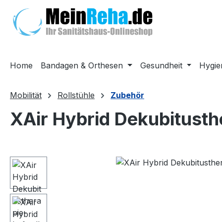
m Hauptinhalt springen
Zur Suche springen
Zur Hauptnavigation springen
Home
Bandagen & Orthesen
Gesundheit
Hygie
Mobilität
Rollstühle
Zubehör
XAir Hybrid Dekubitusth
Bildergalerie überspringen