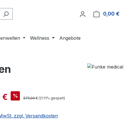
0,00 €
Ware
enwelten
Wellness
Angebote
sen
 €
%
379,00 €
(21.11% gespart)
. MwSt. zzgl. Versandkosten