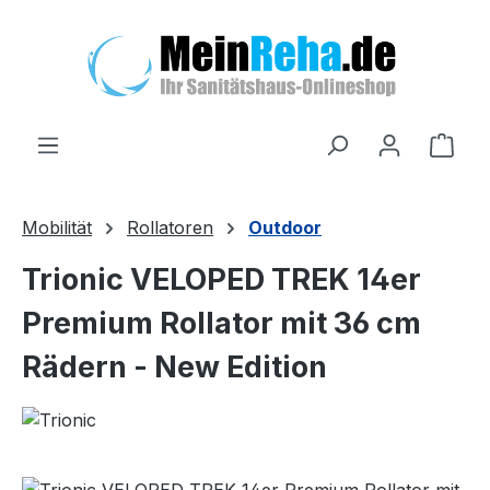
Zum Hauptinhalt springen
Ware
Mobilität
Rollatoren
Outdoor
Trionic VELOPED TREK 14er
Premium Rollator mit 36 cm
Rädern - New Edition
Bildergalerie überspringen