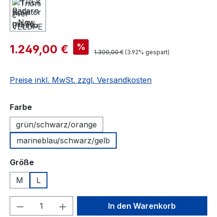
%
1.249,00 €
1.300,00 €
(3.92% gespart)
Preise inkl. MwSt. zzgl. Versandkosten
auswählen
Farbe
grün/schwarz/orange
marineblau/schwarz/gelb
auswählen
Größe
M
L
Produkt Anzahl: Gib den gewünschten We
In den Warenkorb