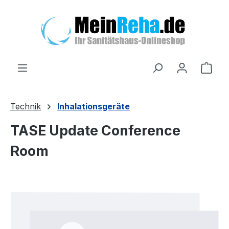
Zum Hauptinhalt springen
Ware
Technik
Inhalationsgeräte
TASE Update Conference
Room
Bildergalerie überspringen