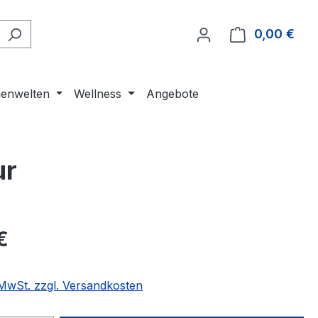
0,00 €
Ware
enwelten
Wellness
Angebote
ur
€
. MwSt. zzgl. Versandkosten