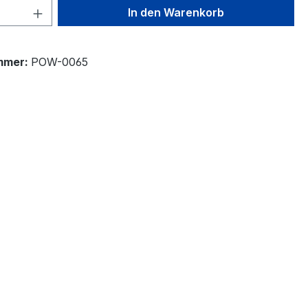
 Anzahl: Gib den gewünschten Wert ein 
In den Warenkorb
mmer:
POW-0065