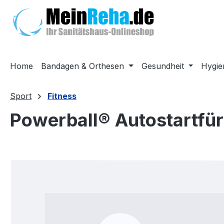
m Hauptinhalt springen
Zur Suche springen
Zur Hauptnavigation springen
Home
Bandagen & Orthesen
Gesundheit
Hygie
Sport
Fitness
Powerball® Autostartfü
Bildergalerie überspringen