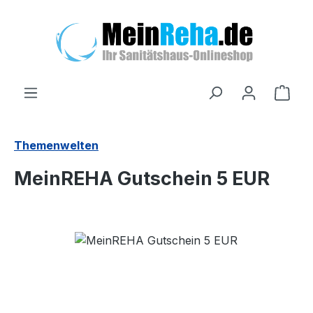
Zum Hauptinhalt springen
Ware
Themenwelten
MeinREHA Gutschein 5 EUR
Bildergalerie überspringen