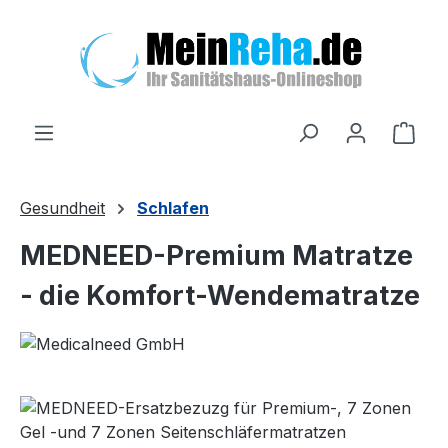
Zum Hauptinhalt springen
Ware
Gesundheit
Schlafen
MEDNEED-Premium Matratze
- die Komfort-Wendematratze
Bildergalerie überspringen