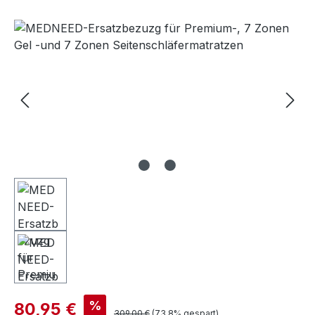
Bildergalerie überspringen
%
80,95 €
309,00 €
(73.8% gespart)