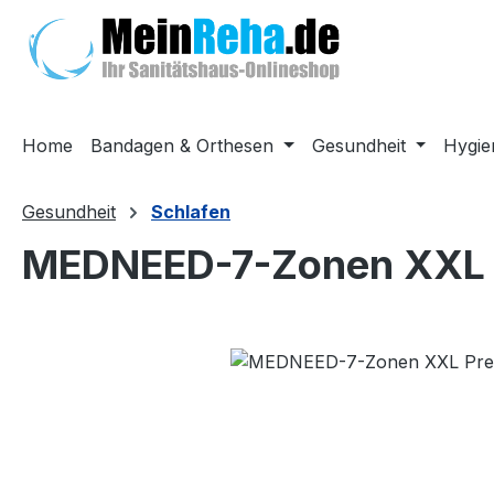
m Hauptinhalt springen
Zur Suche springen
Zur Hauptnavigation springen
Home
Bandagen & Orthesen
Gesundheit
Hygie
Gesundheit
Schlafen
MEDNEED-7-Zonen XXL 
Bildergalerie überspringen