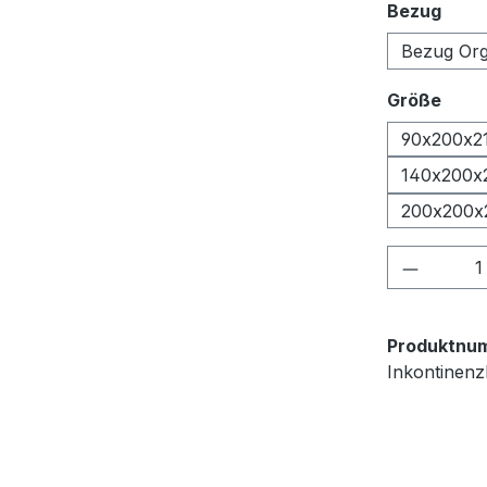
ausw
Bezug
Bezug Org
ausw
Größe
90x200x2
140x200x
200x200x
Produkt
Produktnu
Inkontinen