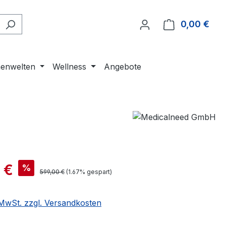
0,00 €
Ware
enwelten
Wellness
Angebote
 €
%
599,00 €
(1.67% gespart)
. MwSt. zzgl. Versandkosten