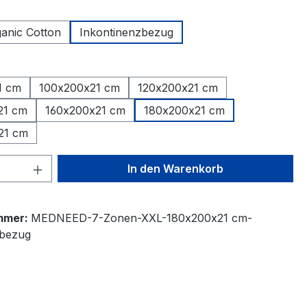
ählen
anic Cotton
Inkontinenzbezug
ählen
1 cm
100x200x21 cm
120x200x21 cm
21 cm
160x200x21 cm
180x200x21 cm
21 cm
 Anzahl: Gib den gewünschten Wert ein 
In den Warenkorb
mmer:
MEDNEED-7-Zonen-XXL-180x200x21 cm-
zbezug