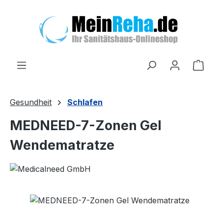
Zum Hauptinhalt springen
Ware
Gesundheit
Schlafen
MEDNEED-7-Zonen Gel
Wendematratze
Bildergalerie überspringen