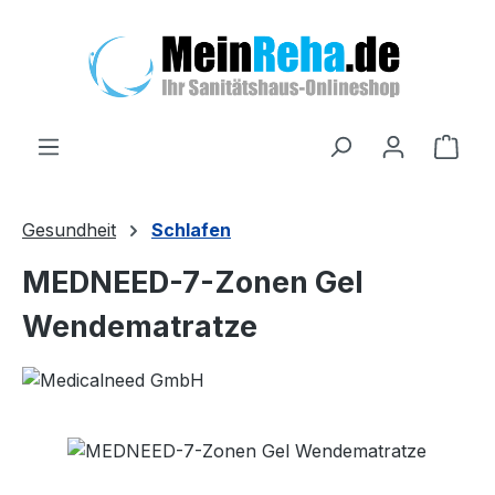
Zum Hauptinhalt springen
Ware
Gesundheit
Schlafen
MEDNEED-7-Zonen Gel
Wendematratze
Bildergalerie überspringen