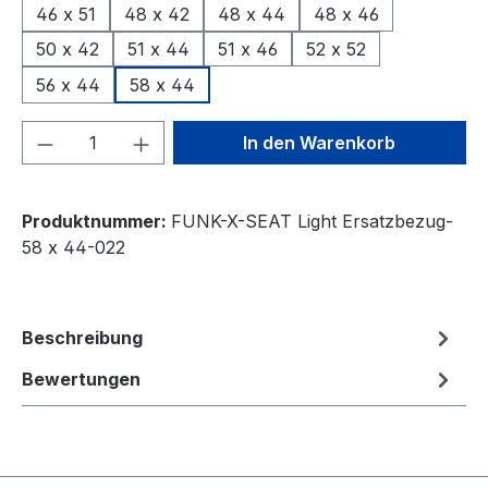
46 x 51
48 x 42
48 x 44
48 x 46
50 x 42
51 x 44
51 x 46
52 x 52
56 x 44
58 x 44
Produkt Anzahl: Gib den gewünschten We
In den Warenkorb
Produktnummer:
FUNK-X-SEAT Light Ersatzbezug-
58 x 44-022
Beschreibung
Bewertungen