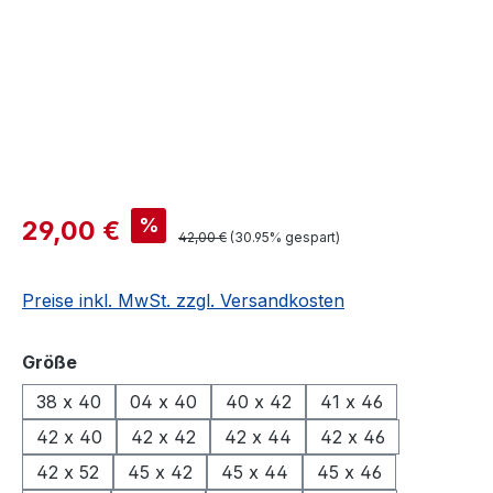
%
29,00 €
42,00 €
(30.95% gespart)
Preise inkl. MwSt. zzgl. Versandkosten
auswählen
Größe
38 x 40
04 x 40
40 x 42
41 x 46
42 x 40
42 x 42
42 x 44
42 x 46
42 x 52
45 x 42
45 x 44
45 x 46