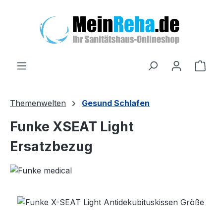
Zum Hauptinhalt springen
Ware
Themenwelten
Gesund Schlafen
Funke XSEAT Light
Ersatzbezug
Bildergalerie überspringen