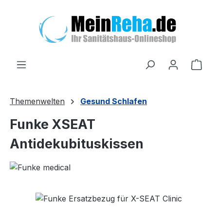
Zum Hauptinhalt springen
Ware
Themenwelten
Gesund Schlafen
Funke XSEAT
Antidekubituskissen
Bildergalerie überspringen