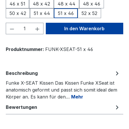
46 x 51
48 x 42
48 x 44
48 x 46
50 x 42
51 x 44
51 x 46
52 x 52
Produkt Anzahl: Gib den gewünschten We
In den Warenkorb
Produktnummer:
FUNK-XSEAT-51 x 46
Beschreibung
Funke X-SEAT Kissen Das Kissen Funke XSeat ist
anatomisch geformt und passt sich somit ideal dem
Körper an. Es kann für den…
Mehr
Bewertungen