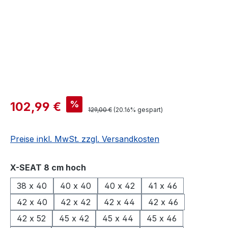
%
102,99 €
129,00 €
(20.16% gespart)
Preise inkl. MwSt. zzgl. Versandkosten
auswählen
X-SEAT 8 cm hoch
38 x 40
40 x 40
40 x 42
41 x 46
42 x 40
42 x 42
42 x 44
42 x 46
42 x 52
45 x 42
45 x 44
45 x 46