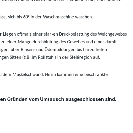
eben sein und mit den Außenmaßen des Sitzkissens übereinstimmen.
lässt sich bis 60° in der Waschmaschine waschen.
r Liegen oftmals einer starken Druckbelastung des Weichgewebes
 es zu einer Mangeldurchblutung des Gewebes und einer damit
gen, über Blasen- und Ödembildungen bis hin zu tiefen
 Sitzen (z.B. im Rollstuhl) in der Steißregion auf.
und dem Muskelschwund. Hinzu kommen eine beschränkte
schen Gründen vom Umtausch ausgeschlossen sind.