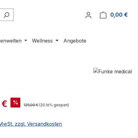
0,00 €
Ware
enwelten
Wellness
Angebote
 €
%
129,00 €
(20.16% gespart)
. MwSt. zzgl. Versandkosten