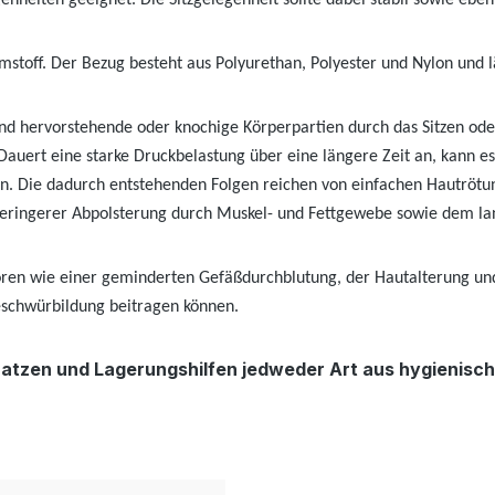
legenheiten geeignet. Die Sitzgelegenheit sollte dabei stabil sowie 
umstoff. Der Bezug besteht aus Polyurethan, Polyester und Nylon und 
d hervorstehende oder knochige Körperpartien durch das Sitzen ode
 Dauert eine starke Druckbelastung über eine längere Zeit an, kann
. Die dadurch entstehenden Folgen reichen von einfachen Hautrötun
ringerer Abpolsterung durch Muskel- und Fettgewebe sowie dem langen
toren wie einer geminderten Gefäßdurchblutung, der Hautalterung 
eschwürbildung beitragen können.
tratzen und Lagerungshilfen jedweder Art aus hygieni