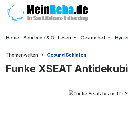
m Hauptinhalt springen
Zur Suche springen
Zur Hauptnavigation springen
Home
Bandagen & Orthesen
Gesundheit
Hygie
Themenwelten
Gesund Schlafen
Funke XSEAT Antidekubi
Bildergalerie überspringen