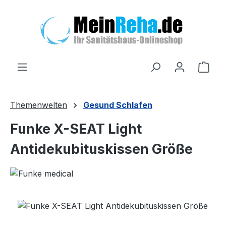
Zum Hauptinhalt springen
Ware
Themenwelten
Gesund Schlafen
Funke X-SEAT Light
Antidekubituskissen Größe
Bildergalerie überspringen