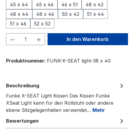
45 x 44
45 x 46
46 x 51
48 x 42
48 x 44
48 x 46
50 x 42
51 x 44
51 x 46
52 x 52
Produkt Anzahl: Gib den gewünschten We
In den Warenkorb
Produktnummer:
FUNK-X-SEAT light-38 x 40
Beschreibung
Funke X-SEAT Light Kissen Das Kissen Funke
XSeat Light kann für den Rollstuhl oder andere
ebene Sitzgelegenheiten verwendet…
Mehr
Bewertungen