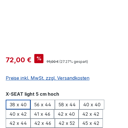
%
72,00 €
99,00 €
(27.27% gespart)
Preise inkl. MwSt. zzgl. Versandkosten
auswählen
X-SEAT light 5 cm hoch
38 x 40
56 x 44
58 x 44
40 x 40
40 x 42
41 x 46
42 x 40
42 x 42
42 x 44
42 x 46
42 x 52
45 x 42