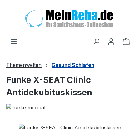
Zum Hauptinhalt springen
Ware
Themenwelten
Gesund Schlafen
Funke X-SEAT Clinic
Antidekubituskissen
Bildergalerie überspringen