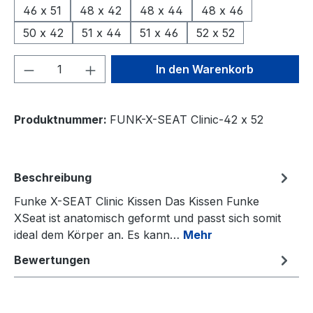
46 x 51
48 x 42
48 x 44
48 x 46
50 x 42
51 x 44
51 x 46
52 x 52
Produkt Anzahl: Gib den gewünschten We
In den Warenkorb
Produktnummer:
FUNK-X-SEAT Clinic-42 x 52
Beschreibung
Funke X-SEAT Clinic Kissen Das Kissen Funke
XSeat ist anatomisch geformt und passt sich somit
ideal dem Körper an. Es kann…
Mehr
Bewertungen