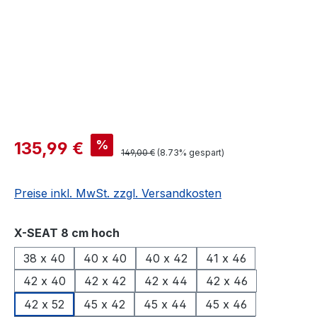
%
135,99 €
149,00 €
(8.73% gespart)
Preise inkl. MwSt. zzgl. Versandkosten
auswählen
X-SEAT 8 cm hoch
38 x 40
40 x 40
40 x 42
41 x 46
42 x 40
42 x 42
42 x 44
42 x 46
42 x 52
45 x 42
45 x 44
45 x 46