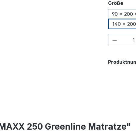
ausw
Größe
90 * 200 
140 * 200
Produkt
Produktnu
 MAXX 250 Greenline Matratze"