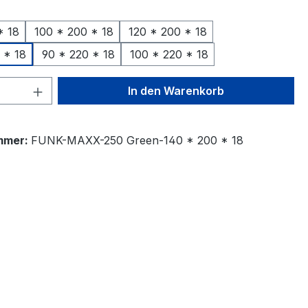
ählen
* 18
100 * 200 * 18
120 * 200 * 18
 * 18
90 * 220 * 18
100 * 220 * 18
 Anzahl: Gib den gewünschten Wert ein 
In den Warenkorb
mmer:
FUNK-MAXX-250 Green-140 * 200 * 18