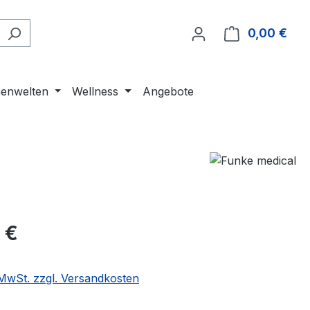
0,00 €
Ware
enwelten
Wellness
Angebote
 €
. MwSt. zzgl. Versandkosten