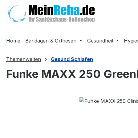
m Hauptinhalt springen
Zur Suche springen
Zur Hauptnavigation springen
Home
Bandagen & Orthesen
Gesundheit
Hygie
Themenwelten
Gesund Schlafen
Funke MAXX 250 Greenl
Bildergalerie überspringen