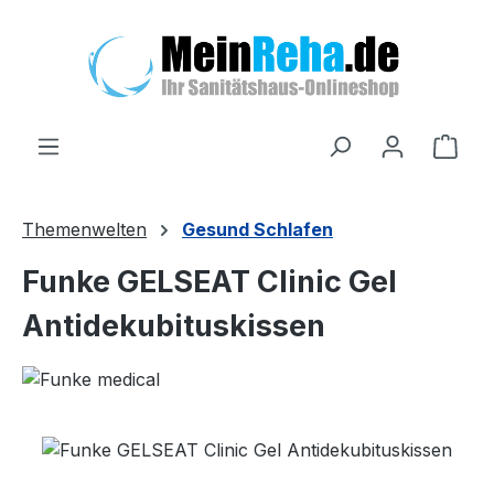
Zum Hauptinhalt springen
Ware
Themenwelten
Gesund Schlafen
Funke GELSEAT Clinic Gel
Antidekubituskissen
Bildergalerie überspringen