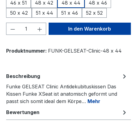
46 x 51
48 x 42
48 x 44
48 x 46
50 x 42
51 x 44
51 x 46
52 x 52
Produkt Anzahl: Gib den gewünschten We
In den Warenkorb
Produktnummer:
FUNK-GELSEAT-Clinic-48 x 44
Beschreibung
Funke GELSEAT Clinic Antidekubituskissen Das
Kissen Funke XSeat ist anatomisch geformt und
passt sich somit ideal dem Körpe…
Mehr
Bewertungen