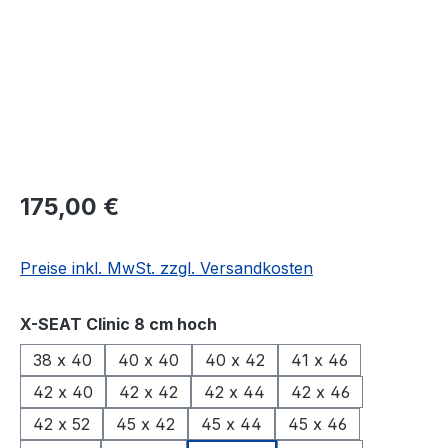
175,00 €
Preise inkl. MwSt. zzgl. Versandkosten
auswählen
X-SEAT Clinic 8 cm hoch
38 x 40
40 x 40
40 x 42
41 x 46
42 x 40
42 x 42
42 x 44
42 x 46
42 x 52
45 x 42
45 x 44
45 x 46