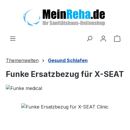
Zum Hauptinhalt springen
Ware
Themenwelten
Gesund Schlafen
Funke Ersatzbezug für X-SEAT
Bildergalerie überspringen