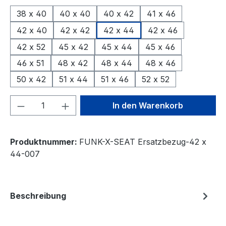
38 x 40
40 x 40
40 x 42
41 x 46
42 x 40
42 x 42
42 x 44
42 x 46
42 x 52
45 x 42
45 x 44
45 x 46
46 x 51
48 x 42
48 x 44
48 x 46
50 x 42
51 x 44
51 x 46
52 x 52
Produkt Anzahl: Gib den gewünschten We
In den Warenkorb
Produktnummer:
FUNK-X-SEAT Ersatzbezug-42 x
44-007
Beschreibung