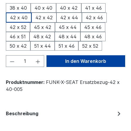
38 x 40
40 x 40
40 x 42
41 x 46
42 x 40
42 x 42
42 x 44
42 x 46
42 x 52
45 x 42
45 x 44
45 x 46
46 x 51
48 x 42
48 x 44
48 x 46
50 x 42
51 x 44
51 x 46
52 x 52
Produkt Anzahl: Gib den gewünschten We
In den Warenkorb
Produktnummer:
FUNK-X-SEAT Ersatzbezug-42 x
40-005
Beschreibung