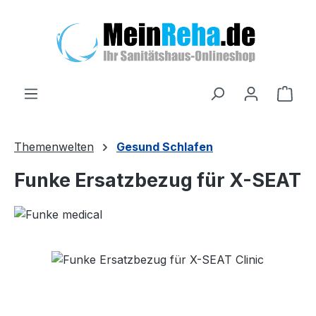
Zum Hauptinhalt springen
Ware
Themenwelten
Gesund Schlafen
Funke Ersatzbezug für X-SEAT
Bildergalerie überspringen