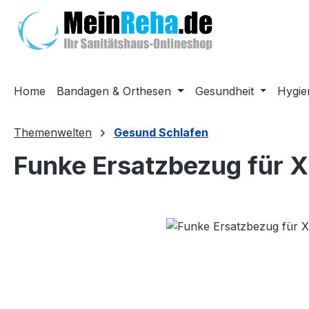
m Hauptinhalt springen
Zur Suche springen
Zur Hauptnavigation springen
Home
Bandagen & Orthesen
Gesundheit
Hygie
Themenwelten
Gesund Schlafen
Funke Ersatzbezug für X
Bildergalerie überspringen