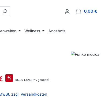
0,00 €
Ware
enwelten
Wellness
Angebote
€
%
55,00 €
(21.82% gespart)
. MwSt. zzgl. Versandkosten