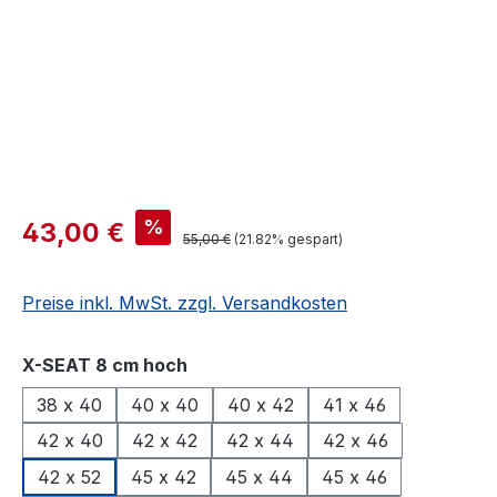
%
43,00 €
55,00 €
(21.82% gespart)
Preise inkl. MwSt. zzgl. Versandkosten
auswählen
X-SEAT 8 cm hoch
38 x 40
40 x 40
40 x 42
41 x 46
42 x 40
42 x 42
42 x 44
42 x 46
42 x 52
45 x 42
45 x 44
45 x 46