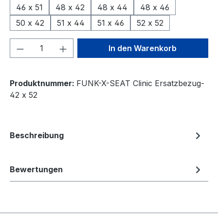
46 x 51
48 x 42
48 x 44
48 x 46
50 x 42
51 x 44
51 x 46
52 x 52
Produkt Anzahl: Gib den gewünschten We
In den Warenkorb
Produktnummer:
FUNK-X-SEAT Clinic Ersatzbezug-
42 x 52
Beschreibung
Bewertungen