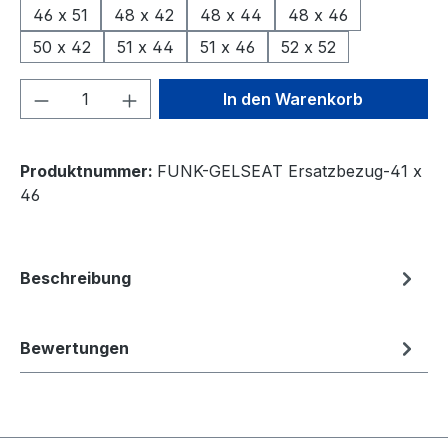
46 x 51
48 x 42
48 x 44
48 x 46
50 x 42
51 x 44
51 x 46
52 x 52
Produkt Anzahl: Gib den gewünschten We
In den Warenkorb
Produktnummer:
FUNK-GELSEAT Ersatzbezug-41 x
46
Beschreibung
Bewertungen