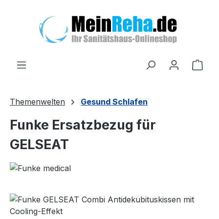
Zum Hauptinhalt springen
Ware
Themenwelten
Gesund Schlafen
Funke Ersatzbezug für
GELSEAT
Bildergalerie überspringen