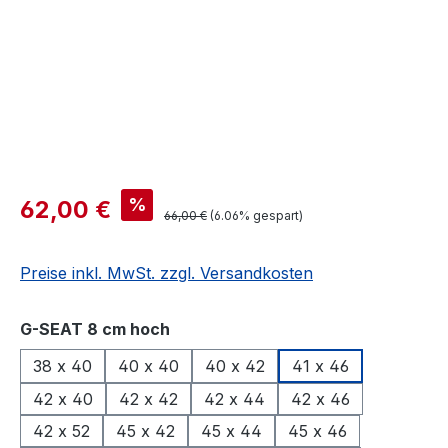
%
62,00 €
66,00 €
(6.06% gespart)
Preise inkl. MwSt. zzgl. Versandkosten
auswählen
G-SEAT 8 cm hoch
38 x 40
40 x 40
40 x 42
41 x 46
42 x 40
42 x 42
42 x 44
42 x 46
42 x 52
45 x 42
45 x 44
45 x 46