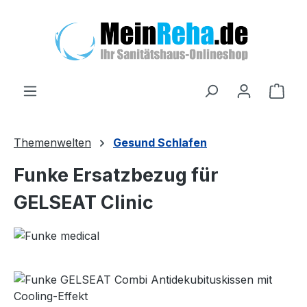
Zum Hauptinhalt springen
Ware
Themenwelten
Gesund Schlafen
Funke Ersatzbezug für
GELSEAT Clinic
Bildergalerie überspringen