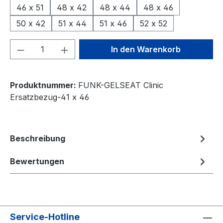
46 x 51
48 x 42
48 x 44
48 x 46
50 x 42
51 x 44
51 x 46
52 x 52
Produkt Anzahl: Gib den gewünschten We
In den Warenkorb
Produktnummer:
FUNK-GELSEAT Clinic
Ersatzbezug-41 x 46
Beschreibung
Bewertungen
Service-Hotline