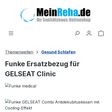
Zum Hauptinhalt springen
Ware
Themenwelten
Gesund Schlafen
Funke Ersatzbezug für
GELSEAT Clinic
Bildergalerie überspringen