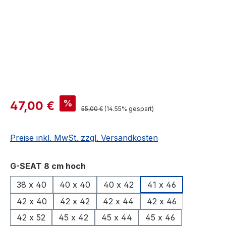
%
47,00 €
55,00 €
(14.55% gespart)
Preise inkl. MwSt. zzgl. Versandkosten
auswählen
G-SEAT 8 cm hoch
38 x 40
40 x 40
40 x 42
41 x 46
42 x 40
42 x 42
42 x 44
42 x 46
42 x 52
45 x 42
45 x 44
45 x 46