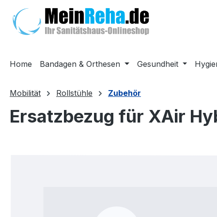
m Hauptinhalt springen
Zur Suche springen
Zur Hauptnavigation springen
Home
Bandagen & Orthesen
Gesundheit
Hygie
Mobilität
Rollstühle
Zubehör
Ersatzbezug für XAir Hy
Bildergalerie überspringen