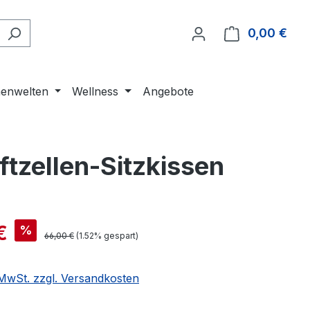
0,00 €
Ware
enwelten
Wellness
Angebote
ftzellen-Sitzkissen
€
%
66,00 €
(1.52% gespart)
. MwSt. zzgl. Versandkosten