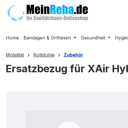
m Hauptinhalt springen
Zur Suche springen
Zur Hauptnavigation springen
Home
Bandagen & Orthesen
Gesundheit
Hygie
Mobilität
Rollstühle
Zubehör
Ersatzbezug für XAir Hy
Bildergalerie überspringen