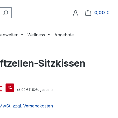
0,00 €
Ware
enwelten
Wellness
Angebote
ftzellen-Sitzkissen
€
%
66,00 €
(1.52% gespart)
. MwSt. zzgl. Versandkosten