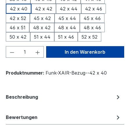
42 x 40
42 x 42
42 x 44
42 x 46
42 x 52
45 x 42
45 x 44
45 x 46
46 x 51
48 x 42
48 x 44
48 x 46
50 x 42
51 x 44
51 x 46
52 x 52
Produkt Anzahl: Gib den gewünschten We
In den Warenkorb
Produktnummer:
Funk-XAIR-Bezug--42 x 40
Beschreibung
Bewertungen