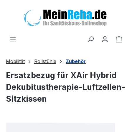
Zum Hauptinhalt springen
Ware
Mobilität
Rollstühle
Zubehör
Ersatzbezug für XAir Hybrid
Dekubitustherapie-Luftzellen-
Sitzkissen
Bildergalerie überspringen