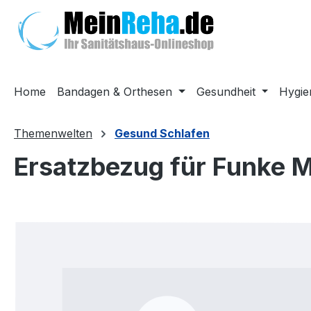
m Hauptinhalt springen
Zur Suche springen
Zur Hauptnavigation springen
Home
Bandagen & Orthesen
Gesundheit
Hygie
Themenwelten
Gesund Schlafen
Ersatzbezug für Funke 
Bildergalerie überspringen