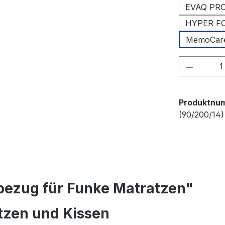
EVAQ PRO 
HYPER FO
MemoCare
Produkt
Produktnu
(90/200/14)
bezug für Funke Matratzen"
tzen und Kissen