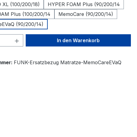
XL (100/200/18)
HYPER FOAM Plus (90/200/14
AM Plus (100/200/14
MemoCare (90/200/14)
EVaQ (90/200/14)
 Anzahl: Gib den gewünschten Wert ein 
In den Warenkorb
mmer:
FUNK-Ersatzbezug Matratze-MemoCareEVaQ