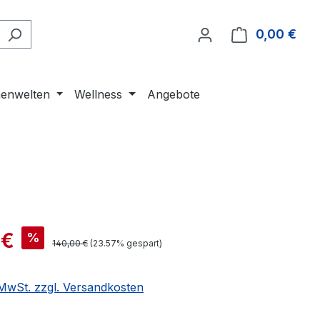
0,00 €
Ware
enwelten
Wellness
Angebote
 €
%
140,00 €
(23.57% gespart)
. MwSt. zzgl. Versandkosten