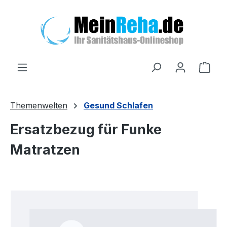
Zum Hauptinhalt springen
Ware
Themenwelten
Gesund Schlafen
Ersatzbezug für Funke
Matratzen
Bildergalerie überspringen