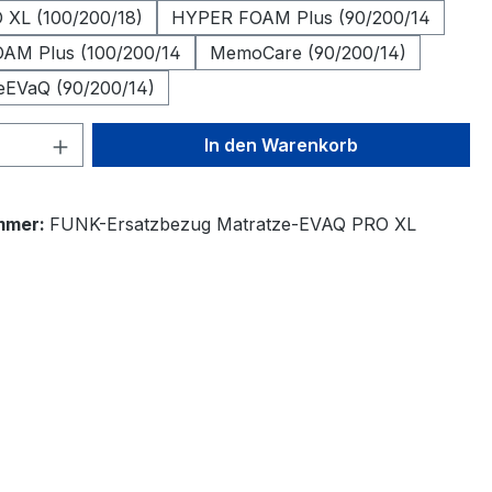
XL (100/200/18)
HYPER FOAM Plus (90/200/14
AM Plus (100/200/14
MemoCare (90/200/14)
EVaQ (90/200/14)
 Anzahl: Gib den gewünschten Wert ein 
In den Warenkorb
mmer:
FUNK-Ersatzbezug Matratze-EVAQ PRO XL