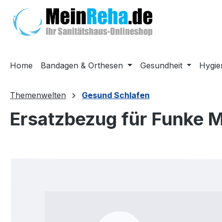
m Hauptinhalt springen
Zur Suche springen
Zur Hauptnavigation springen
Home
Bandagen & Orthesen
Gesundheit
Hygie
Themenwelten
Gesund Schlafen
Ersatzbezug für Funke 
Bildergalerie überspringen