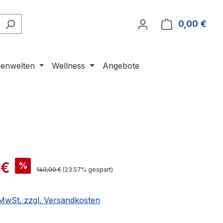
0,00 €
Ware
enwelten
Wellness
Angebote
 €
%
140,00 €
(23.57% gespart)
. MwSt. zzgl. Versandkosten