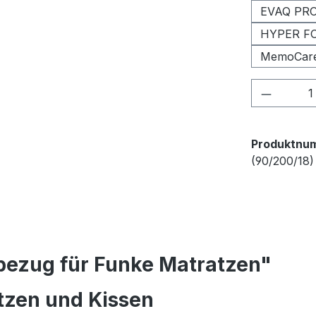
EVAQ PRO 
HYPER FO
MemoCare
Produkt
Produktnu
(90/200/18)
bezug für Funke Matratzen"
tzen und Kissen