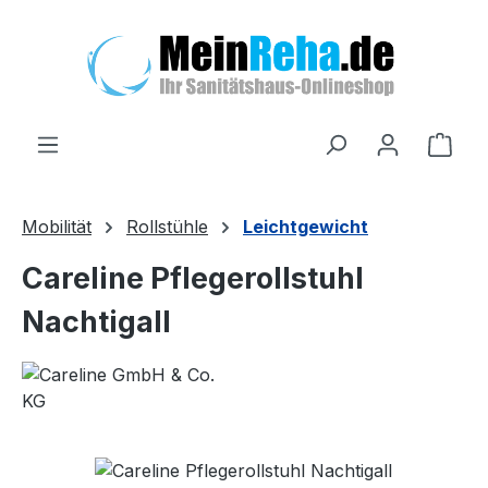
Zum Hauptinhalt springen
Ware
Mobilität
Rollstühle
Leichtgewicht
Careline Pflegerollstuhl
Nachtigall
Bildergalerie überspringen