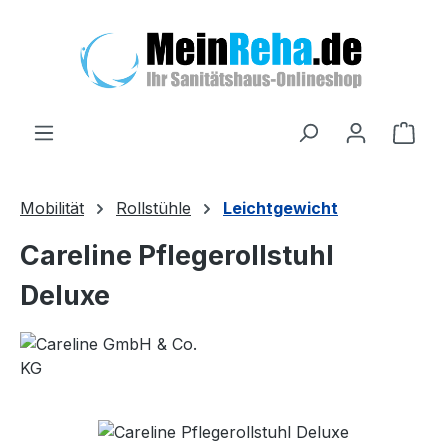
Zum Hauptinhalt springen
Ware
Mobilität
Rollstühle
Leichtgewicht
Careline Pflegerollstuhl
Deluxe
Bildergalerie überspringen